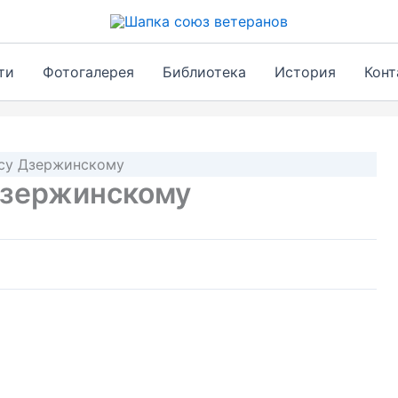
ти
Фотогалерея
Библиотека
История
Конт
су Дзержинскому
Дзержинскому