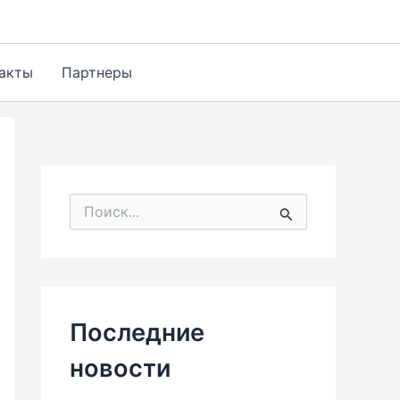
акты
Партнеры
П
о
и
с
к
:
Последние
новости